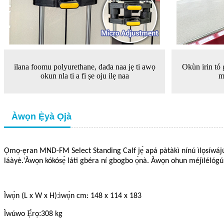
ilana foomu polyurethane, dada naa jẹ ti awọ
Okùn irin tó 
okun nla ti a fi ṣe oju ilẹ naa
m
Àwọn Ẹ̀yà Ọjà
Ọmọ-ẹran MND-FM Select Standing Calf jẹ́ apá pàtàkì nínú ìlọsíwájú 
'
láàyè.
Àwọn kókósẹ̀ láti gbéra ní gbogbo ọ̀nà. Àwọn ohun méjìlélóg
:
Ìwọ̀n (L x W x H)
ìwọ̀n cm: 148 x 114 x 183
:
Ìwúwo Ẹ̀rọ
308 kg