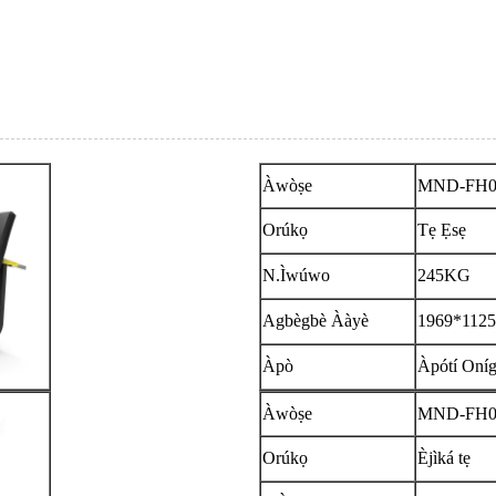
Àwòṣe
MND-FH0
Orúkọ
Tẹ Ẹsẹ
N.Ìwúwo
245KG
Agbègbè Ààyè
1969*112
Àpò
Àpótí Oníg
Àwòṣe
MND-FH0
Orúkọ
Èjìká tẹ