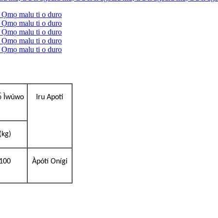
ọ̀ Ìwúwo
Iru Apoti
(kg)
100
Àpótí Onígi