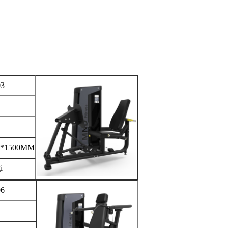
3
5*1500MM
i
6