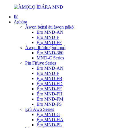
Ilé
Agbára
Àwọn bẹ́ǹṣì àti àwọn pákó
Ẹ̀rọ MND-AN
Ẹ̀rọ MND-F
Ẹ̀rọ MND-FF
Àwọn Ibùdó Ọ̀pọ̀lọpọ̀
Ẹ̀rọ MND-360
MND-C Series
Pin Fifuye Series
Ẹ̀rọ MND-AN
Ẹ̀rọ MND-F
Ẹ̀rọ MND-FB
Ẹ̀rọ MND-FD
Ẹ̀rọ MND-FF
Ẹ̀rọ MND-FH
Ẹ̀rọ MND-FM
Ẹ̀rọ MND-FS
Ẹrù Àwo Series
Ẹ̀rọ MND-G
Ẹ̀rọ MND-HA
Ẹ̀rọ MND-PL