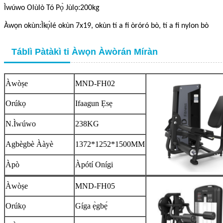
:
Ìwúwo Olùlò Tó Pọ̀ Jùlọ
200kg
:
Àwọn okùn
Ìkọ́lé okùn 7x19, okùn tí a fi òróró bò, tí a fi nylon bò
Táblì Pàtàkì ti Àwọn Àwòrán Míràn
Àwòṣe
MND-FH02
Orúkọ
Ifaagun Ẹsẹ
N.Ìwúwo
238KG
Agbègbè Ààyè
1372*1252*1500MM
Àpò
Àpótí Onígi
Àwòṣe
MND-FH05
Orúkọ
Gíga ẹ̀gbẹ́