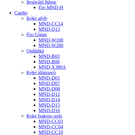
Ìtẹ̀síwájú Ìtúnṣe
Ẹ̀rọ MND-H
Cardio
Kẹ̀kẹ́ afẹ́fẹ́
MND-CC14
MND-D13
Ẹ̀rọ Gígun
MND-W100
MND-W200
Onílàńkà
MND-B03
MND-B06
MND-X300A
Kẹ̀kẹ́ ìdánrawò
MND-D01
MND-D07
MND-D08
MND-D12
MND-D14
MND-D15
MND-D16
Kẹkẹ Iṣakoso oofa
MND-CC03
MND-CC04
MND-CC10