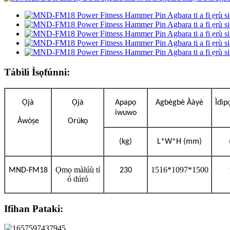
Tábìlì Ìsọfúnni:
Ọjà
Ọjà
Apapọ
Agbègbè Ààyè
Ìdìp
iwuwo
Àwòṣe
Orúkọ
(kg)
L*W*H (mm)
Ọmọ màlúù tí
1516*1097*1500
MND-FM18
230
ó dúró
Ifihan Pataki: