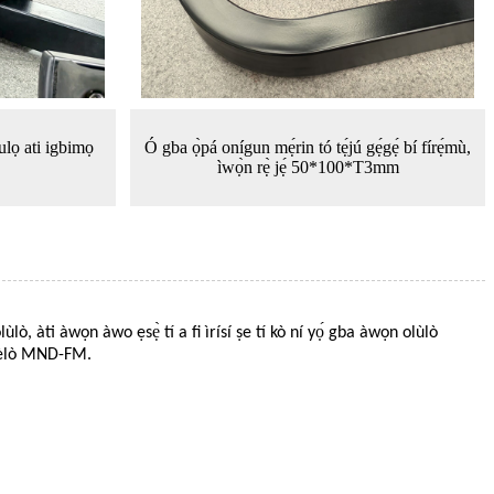
ulọ ati igbimọ
Ó gba ọ̀pá onígun mẹ́rin tó tẹ́jú gẹ́gẹ́ bí fírẹ́mù,
ìwọ̀n rẹ̀ jẹ́ 50*100*T3mm
àti àwọn àwo ẹsẹ̀ tí a fi ìrísí ṣe tí kò ní yọ́ gba àwọn olùlò
n èlò MND-FM.