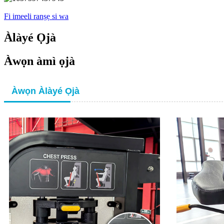
Fi imeeli ranṣẹ si wa
Àlàyé Ọjà
Àwọn àmì ọjà
Àwọn Àlàyé Ọjà