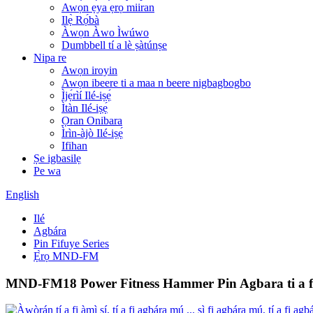
Awọn ẹya ẹrọ miiran
Ilẹ̀ Rọ́bà
Àwọn Àwo Ìwúwo
Dumbbell tí a lè ṣàtúnṣe
Nipa re
Awọn iroyin
Awọn ibeere ti a maa n beere nigbagbogbo
Ìjẹ́rìí Ilé-iṣẹ́
Ìtàn Ilé-iṣẹ́
Ọran Onibara
Ìrìn-àjò Ilé-iṣẹ́
Ifihan
Ṣe igbasilẹ
Pe wa
English
Ilé
Agbára
Pin Fifuye Series
Ẹ̀rọ MND-FM
MND-FM18 Power Fitness Hammer Pin Agbara ti a fi 