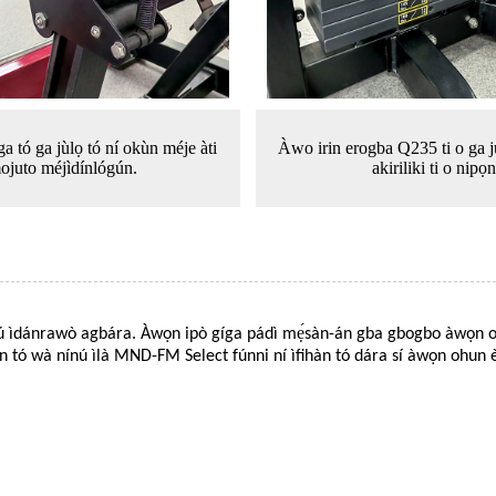
ga tó ga jùlọ tó ní okùn méje àti
Àwo irin erogba Q235 ti o ga j
ojuto méjìdínlógún.
akiriliki ti o nipọn
ìdánrawò agbára. Àwọn ipò gíga pádì mẹ́sàn-án gba gbogbo àwọn olùlò, 
ún tó wà nínú ìlà MND-FM Select fúnni ní ìfihàn tó dára sí àwọn ohu