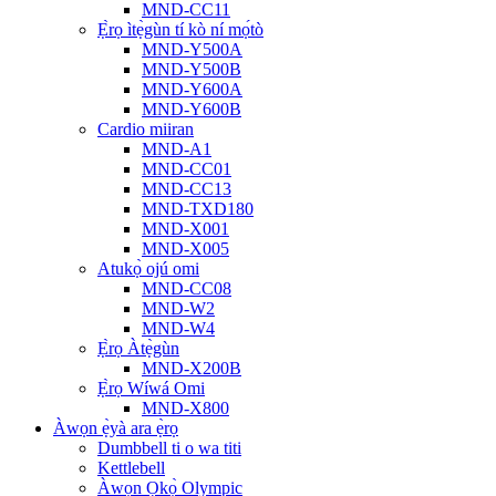
MND-CC11
Ẹ̀rọ ìtẹ̀gùn tí kò ní mọ́tò
MND-Y500A
MND-Y500B
MND-Y600A
MND-Y600B
Cardio miiran
MND-A1
MND-CC01
MND-CC13
MND-TXD180
MND-X001
MND-X005
Atukọ̀ ojú omi
MND-CC08
MND-W2
MND-W4
Ẹ̀rọ Àtẹ̀gùn
MND-X200B
Ẹ̀rọ Wíwá Omi
MND-X800
Àwọn ẹ̀yà ara ẹ̀rọ
Dumbbell ti o wa titi
Kettlebell
Àwọn Ọkọ̀ Olympic