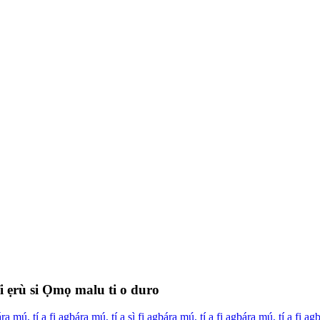
ẹrù si Ọmọ malu ti o duro